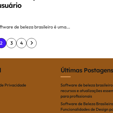
usuário
oftware de beleza brasileiro é uma...
2
3
4
l
Últimas Postagen
 de Privacidade
Software de beleza brasileiro
recursos e atualizações essen
para profissionais
Software de Beleza Brasileiro
Funcionalidades de Design p