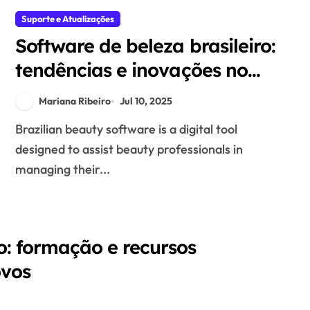
Suporte e Atualizações
Software de beleza brasileiro:
tendências e inovações no
mercado de estética
Mariana Ribeiro
Jul 10, 2025
Brazilian beauty software is a digital tool
designed to assist beauty professionals in
managing their...
ro: formação e recursos
ovos