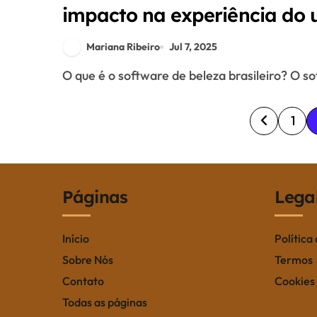
impacto na experiência do 
Mariana Ribeiro
Jul 7, 2025
O que é o software de beleza brasileiro? O s
P
1
o
s
Páginas
Lega
t
s
Início
Política
p
Sobre Nós
Termos
Contato
Cookies
a
Todas as páginas