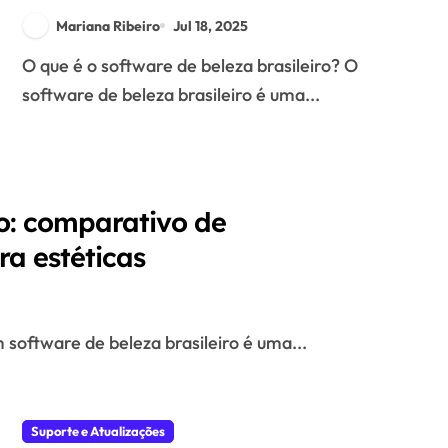
impacto na experiência do
Mariana Ribeiro
Jul 18, 2025
usuário
O que é o software de beleza brasileiro? O
software de beleza brasileiro é uma...
ro: comparativo de
ra estéticas
m software de beleza brasileiro é uma...
Suporte e Atualizações