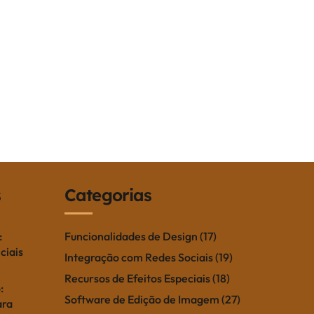
s
Categorias
:
Funcionalidades de Design
(17)
ciais
Integração com Redes Sociais
(19)
Recursos de Efeitos Especiais
(18)
:
Software de Edição de Imagem
(27)
ara