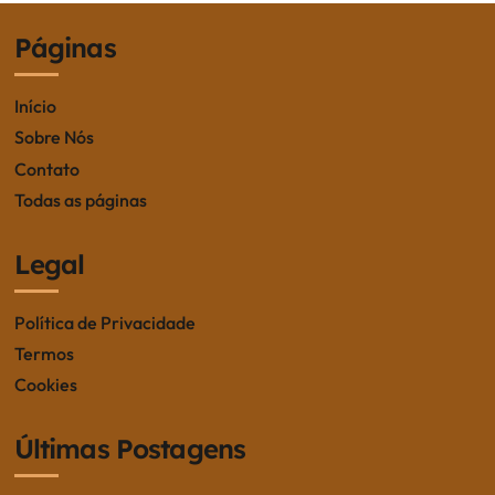
a
Páginas
g
i
Início
n
Sobre Nós
Contato
a
Todas as páginas
t
Legal
i
o
Política de Privacidade
Termos
n
Cookies
Últimas Postagens