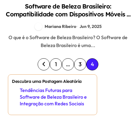
Software de Beleza Brasileiro:
Compatibilidade com Dispositivos Móveis e
Desktop
Mariana Ribeiro
Jun 9, 2025
O que é o Software de Beleza Brasileiro? O Software de
Beleza Brasileiro é uma...
P
1
…
3
4
o
Descubra uma Postagem Aleatória
s
Tendências Futuras para
Software de Beleza Brasileiro e
t
Integração com Redes Sociais
s
p