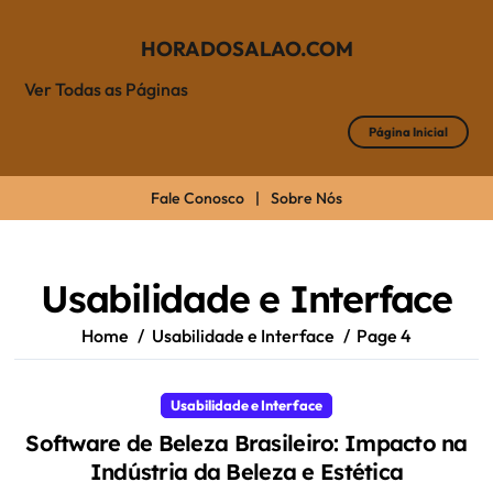
HORADOSALAO.COM
Ver Todas as Páginas
Página Inicial
Fale Conosco
|
Sobre Nós
Skip
to
content
Usabilidade e Interface
Home
Usabilidade e Interface
Page 4
Usabilidade e Interface
Software de Beleza Brasileiro: Impacto na
Indústria da Beleza e Estética