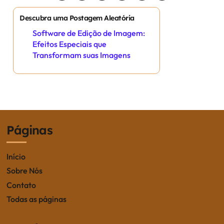
o
Descubra uma Postagem Aleatória
s
Software de Edição de Imagem:
Efeitos Especiais que
t
Transformam suas Imagens
s
p
a
Páginas
g
i
Início
n
Sobre Nós
Contato
a
Todas as páginas
t