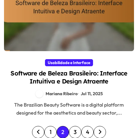
Usabilidade e Interface
Software de Beleza Brasileiro: Interface
Intuitiva e Design Atraente
Mariana Ribeiro
Jul 11, 2025
The Brazilian Beauty Software is a digital platform
designed for the aesthetics and beauty sector,...
P
1
2
3
4