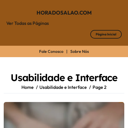
HORADOSALAO.COM
Ver Todas as Páginas
Página Inicial
Fale Conosco
|
Sobre Nós
Skip
to
content
Usabilidade e Interface
Home
Usabilidade e Interface
Page 2