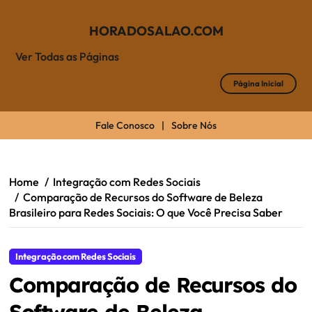
HORADOSALAO.COM
Ver Todas as Páginas
Página Inicial
Fale Conosco
|
Sobre Nós
Skip
to
content
Home
Integração com Redes Sociais
Comparação de Recursos do Software de Beleza
Brasileiro para Redes Sociais: O que Você Precisa Saber
Integração com Redes Sociais
Comparação de Recursos do
Software de Beleza