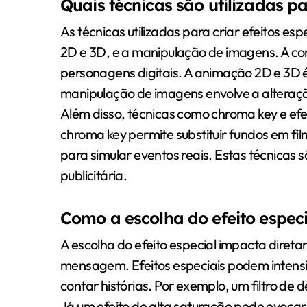
Quais técnicas são utilizadas pa
As técnicas utilizadas para criar efeitos e
2D e 3D, e a manipulação de imagens. A co
personagens digitais. A animação 2D e 3D é
manipulação de imagens envolve a alteraçã
Além disso, técnicas como chroma key e e
chroma key permite substituir fundos em film
para simular eventos reais. Estas técnicas
publicitária.
Como a escolha do efeito espec
A escolha do efeito especial impacta direta
mensagem. Efeitos especiais podem intensi
contar histórias. Por exemplo, um filtro de
Já um efeito de alta saturação pode evocar 