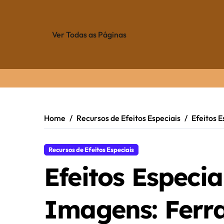
Ver Todas as Páginas
Skip
to
content
Home
Recursos de Efeitos Especiais
Efeitos 
Recursos de Efeitos Especiais
Efeitos Especi
Imagens: Ferr