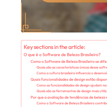
Key sections in the article:
O que é o Software de Beleza Brasileiro?
Como o Software de Beleza Brasileiro se dife
Quais são as características únicas desse sof
Como a cultura brasileira influencia o desenv
Quais funcionalidades de design estão dispon
Como as funcionalidades de design ajudam na 
Quais são as ferramentas de design mais utili
Por que a avaliação de tendências de beleza
Como o Software de Beleza Brasileiro contribu