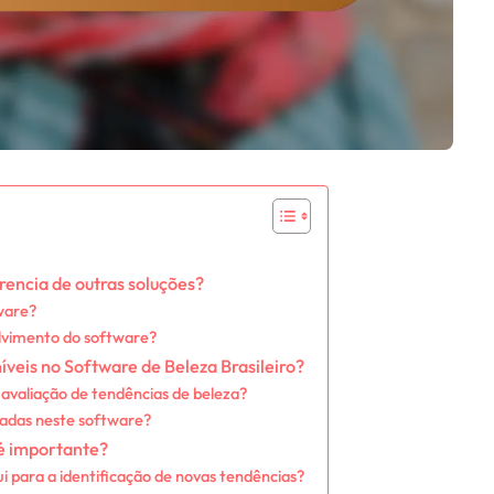
rencia de outras soluções?
tware?
olvimento do software?
íveis no Software de Beleza Brasileiro?
avaliação de tendências de beleza?
zadas neste software?
 é importante?
i para a identificação de novas tendências?