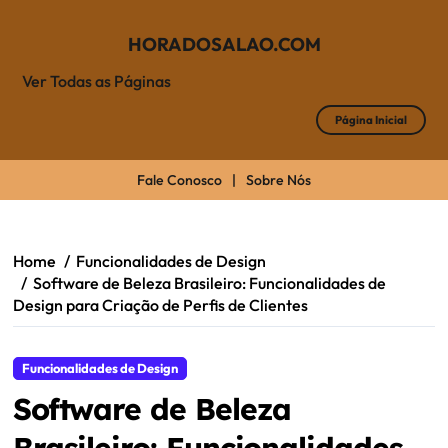
HORADOSALAO.COM
Ver Todas as Páginas
Página Inicial
Fale Conosco
|
Sobre Nós
Skip
to
content
Home
Funcionalidades de Design
Software de Beleza Brasileiro: Funcionalidades de
Design para Criação de Perfis de Clientes
Funcionalidades de Design
Software de Beleza
Brasileiro: Funcionalidades