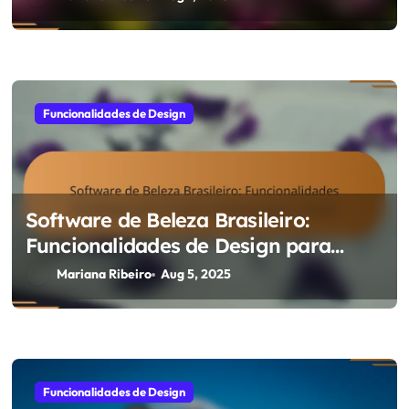
Funcionalidades de Design
Software de Beleza Brasileiro:
Funcionalidades de Design para
Criação de Maquiagem Virtual
Mariana Ribeiro
Aug 5, 2025
Funcionalidades de Design