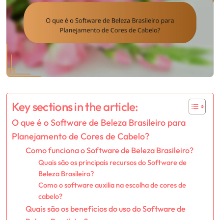
Key sections in the article:
O que é o Software de Beleza Brasileiro para
Planejamento de Cores de Cabelo?
Como funciona o Software de Beleza Brasileiro?
Quais são os principais recursos do Software de
Beleza Brasileiro?
Como o software auxilia na escolha de cores de
cabelo?
Quais são os benefícios do uso do Software de