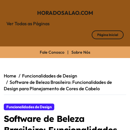
HORADOSALAO.COM
Ver Todas as Páginas
Página Inicial
Fale Conosco
|
Sobre Nós
Skip
to
content
Home
Funcionalidades de Design
Software de Beleza Brasileiro: Funcionalidades de
Design para Planejamento de Cores de Cabelo
Funcionalidades de Design
Software de Beleza
Brasileiro: Funcionalidades