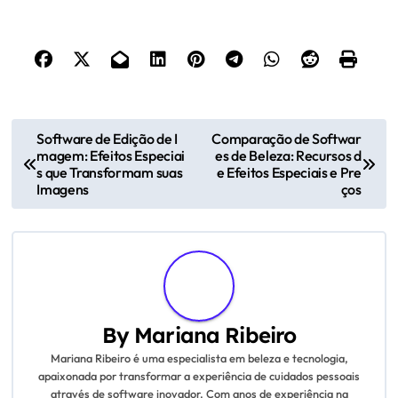
P
Software de Edição de I
Comparação de Softwar
magem: Efeitos Especiai
es de Beleza: Recursos d
o
s que Transformam suas
e Efeitos Especiais e Pre
Imagens
ços
s
t
n
a
By
Mariana Ribeiro
v
Mariana Ribeiro é uma especialista em beleza e tecnologia,
apaixonada por transformar a experiência de cuidados pessoais
i
através de software inovador. Com anos de experiência na