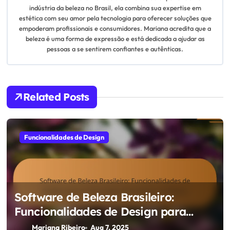
indústria da beleza no Brasil, ela combina sua expertise em
g
estética com seu amor pela tecnologia para oferecer soluções que
empoderam profissionais e consumidores. Mariana acredita que a
a
beleza é uma forma de expressão e está dedicada a ajudar as
pessoas a se sentirem confiantes e autênticas.
t
i
Related Posts
o
n
Funcionalidades de Design
Software de Beleza Brasileiro:
Funcionalidades de Design para
Comparação de Produtos de Beleza
Mariana Ribeiro
Aug 7, 2025