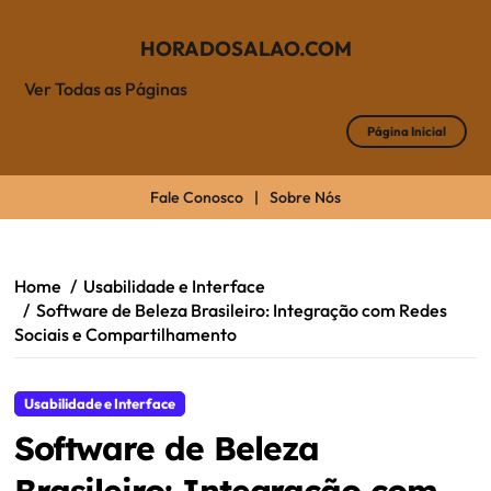
HORADOSALAO.COM
Ver Todas as Páginas
Página Inicial
Fale Conosco
|
Sobre Nós
Skip
to
content
Home
Usabilidade e Interface
Software de Beleza Brasileiro: Integração com Redes
Sociais e Compartilhamento
Usabilidade e Interface
Software de Beleza
Brasileiro: Integração com