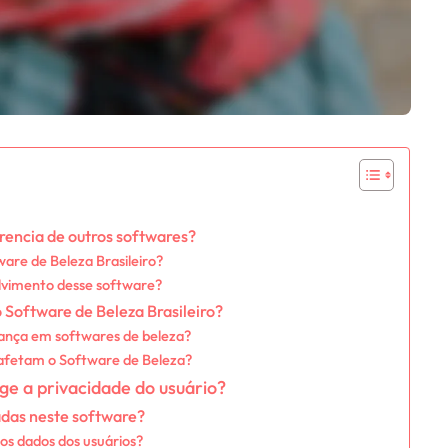
rencia de outros softwares?
tware de Beleza Brasileiro?
olvimento desse software?
o Software de Beleza Brasileiro?
urança em softwares de beleza?
s afetam o Software de Beleza?
ge a privacidade do usuário?
das neste software?
 os dados dos usuários?