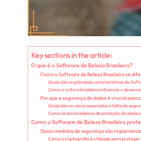
Key sections in the article:
O que é o Software de Beleza Brasileiro?
Como o Software de Beleza Brasileiro se dife
Quais são as principais características do Sof
Como a cultura brasileira influencia o desenv
Por que a segurança de dados é crucial para 
Quais são os riscos associados à falta de seg
Como as leis brasileiras de proteção de dado
Como o Software de Beleza Brasileiro prote
Quais medidas de segurança são implementa
Como a criptografia é utilizada para proteger