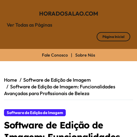
HORADOSALAO.COM
Ver Todas as Páginas
Página Inicial
Fale Conosco
|
Sobre Nós
Skip
to
content
Home
Software de Edição de Imagem
Software de Edição de Imagem: Funcionalidades
Avançadas para Profissionais de Beleza
Software de Edição de Imagem
Software de Edição de
Imagem: Funcionalidades