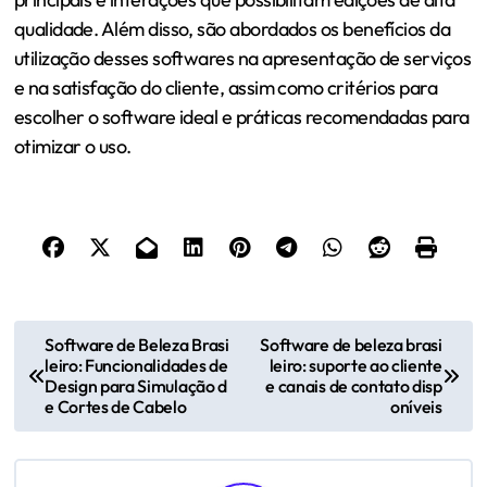
qualidade. Além disso, são abordados os benefícios da
utilização desses softwares na apresentação de serviços
e na satisfação do cliente, assim como critérios para
escolher o software ideal e práticas recomendadas para
otimizar o uso.
P
Software de Beleza Brasi
Software de beleza brasi
leiro: Funcionalidades de
leiro: suporte ao cliente
o
Design para Simulação d
e canais de contato disp
e Cortes de Cabelo
oníveis
s
t